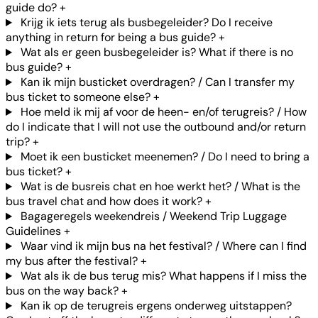
guide do?
+
Krijg ik iets terug als busbegeleider? Do I receive
anything in return for being a bus guide?
+
Wat als er geen busbegeleider is? What if there is no
bus guide?
+
Kan ik mijn busticket overdragen? / Can I transfer my
bus ticket to someone else?
+
Hoe meld ik mij af voor de heen- en/of terugreis? / How
do I indicate that I will not use the outbound and/or return
trip?
+
Moet ik een busticket meenemen? / Do I need to bring a
bus ticket?
+
Wat is de busreis chat en hoe werkt het? / What is the
bus travel chat and how does it work?
+
Bagageregels weekendreis / Weekend Trip Luggage
Guidelines
+
Waar vind ik mijn bus na het festival? / Where can I find
my bus after the festival?
+
Wat als ik de bus terug mis? What happens if I miss the
bus on the way back?
+
Kan ik op de terugreis ergens onderweg uitstappen?