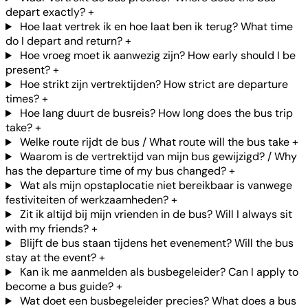
depart exactly?
+
Hoe laat vertrek ik en hoe laat ben ik terug? What time
do I depart and return?
+
Hoe vroeg moet ik aanwezig zijn? How early should I be
present?
+
Hoe strikt zijn vertrektijden? How strict are departure
times?
+
Hoe lang duurt de busreis? How long does the bus trip
take?
+
Welke route rijdt de bus / What route will the bus take
+
Waarom is de vertrektijd van mijn bus gewijzigd? / Why
has the departure time of my bus changed?
+
Wat als mijn opstaplocatie niet bereikbaar is vanwege
festiviteiten of werkzaamheden?
+
Zit ik altijd bij mijn vrienden in de bus? Will I always sit
with my friends?
+
Blijft de bus staan tijdens het evenement? Will the bus
stay at the event?
+
Kan ik me aanmelden als busbegeleider? Can I apply to
become a bus guide?
+
Wat doet een busbegeleider precies? What does a bus