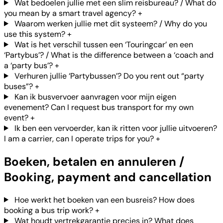
Wat bedoelen jullie met een slim reisbureau? / What do
you mean by a smart travel agency?
+
Waarom werken jullie met dit systeem? / Why do you
use this system?
+
Wat is het verschil tussen een ‘Touringcar’ en een
‘Partybus’? / What is the difference between a ‘coach and
a ‘party bus’?
+
Verhuren jullie ‘Partybussen’? Do you rent out “party
buses”?
+
Kan ik busvervoer aanvragen voor mijn eigen
evenement? Can I request bus transport for my own
event?
+
Ik ben een vervoerder, kan ik ritten voor jullie uitvoeren?
I am a carrier, can I operate trips for you?
+
Boeken, betalen en annuleren /
Booking, payment and cancellation
Hoe werkt het boeken van een busreis? How does
booking a bus trip work?
+
Wat houdt vertrekgarantie precies in? What does