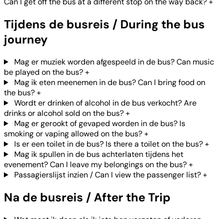
Can I get off the bus at a different stop on the way back?
+
Tijdens de busreis / During the bus
journey
Mag er muziek worden afgespeeld in de bus? Can music
be played on the bus?
+
Mag ik eten meenemen in de bus? Can I bring food on
the bus?
+
Wordt er drinken of alcohol in de bus verkocht? Are
drinks or alcohol sold on the bus?
+
Mag er gerookt of gevaped worden in de bus? Is
smoking or vaping allowed on the bus?
+
Is er een toilet in de bus? Is there a toilet on the bus?
+
Mag ik spullen in de bus achterlaten tijdens het
evenement? Can I leave my belongings on the bus?
+
Passagierslijst inzien / Can I view the passenger list?
+
Na de busreis / After the Trip