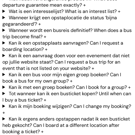
departure guarantee mean exactly?
+
Wat is een interesselijst? What is an interest list?
+
Wanneer krijgt een opstaplocatie de status ‘bijna
gegarandeerd’?
+
Wanneer wordt een busreis definitief? When does a bus
trip become final?
+
Kan ik een opstapplaats aanvragen? Can I request a
boarding location?
+
Kan ik een aanvraag doen voor een evenement dat niet
op jullie website staat? Can I request a bus trip for an
event that is not listed on your website?
+
Kan ik een bus voor mijn eigen groep boeken? Can I
book a bus for my own group?
+
Kan ik met een groep boeken? Can I book for a group?
+
Tot wanneer kan ik een busticket kopen? Until when can
I buy a bus ticket?
+
Kan ik mijn boeking wijzigen? Can I change my booking?
+
Kan ik ergens anders opstappen nadat ik een busticket
heb gekocht? Can I board at a different location after
booking a ticket?
+