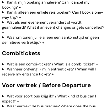
Kan ik mijn boeking annuleren? Can I cancel my
booking?
+
Kan ik alleen een enkele reis boeken? Can I book a one-
way trip?
+
Wat als een evenement verandert of wordt
geannuleerd? What if an event changes or gets cancelled?
+
Waarom tonen jullie alleen een aankomsttijd en geen
definitieve vertrektijd?
+
Combitickets
Wat is een combi-ticket? / What is a combi ticket?
+
Wanneer ontvang ik mijn entreeticket? / When will I
receive my entrance ticket?
+
Voor vertrek / Before Departure
Wat voor soort bus krijg ik? / What kind of bus can I
expect?
+
Waar vertrekt de bus precies? Where does the bus