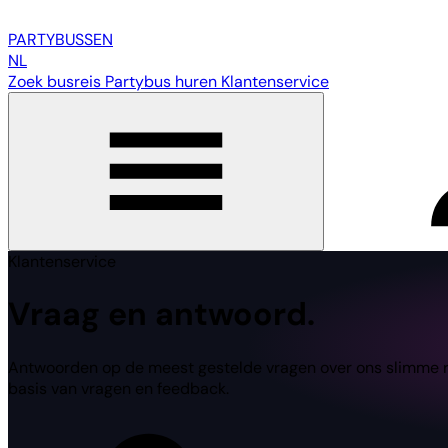
PARTY
BUSSEN
NL
Zoek busreis
Partybus huren
Klantenservice
Klantenservice
Vraag en antwoord.
Antwoorden op de meest gestelde vragen over ons slimme reis
basis van vragen en feedback.