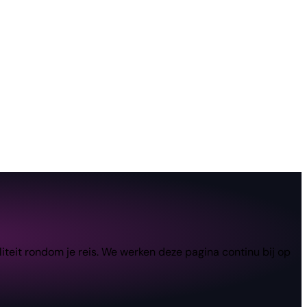
teit rondom je reis. We werken deze pagina continu bij op