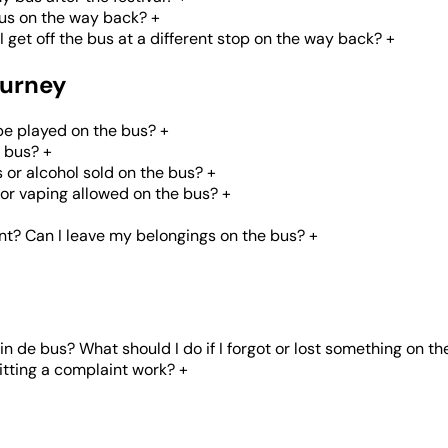
bus on the way back?
+
get off the bus at a different stop on the way back?
+
ourney
be played on the bus?
+
e bus?
+
s or alcohol sold on the bus?
+
or vaping allowed on the bus?
+
nt? Can I leave my belongings on the bus?
+
in de bus? What should I do if I forgot or lost something on th
tting a complaint work?
+