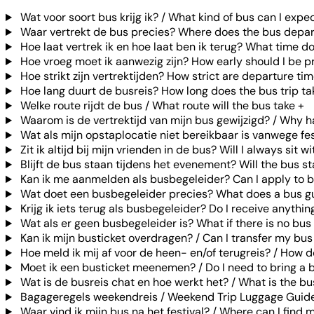
Wat voor soort bus krijg ik? / What kind of bus can I expe
Waar vertrekt de bus precies? Where does the bus depar
Hoe laat vertrek ik en hoe laat ben ik terug? What time d
Hoe vroeg moet ik aanwezig zijn? How early should I be p
Hoe strikt zijn vertrektijden? How strict are departure ti
Hoe lang duurt de busreis? How long does the bus trip ta
Welke route rijdt de bus / What route will the bus take
+
Waarom is de vertrektijd van mijn bus gewijzigd? / Why 
Wat als mijn opstaplocatie niet bereikbaar is vanwege f
Zit ik altijd bij mijn vrienden in de bus? Will I always sit 
Blijft de bus staan tijdens het evenement? Will the bus st
Kan ik me aanmelden als busbegeleider? Can I apply to 
Wat doet een busbegeleider precies? What does a bus g
Krijg ik iets terug als busbegeleider? Do I receive anythin
Wat als er geen busbegeleider is? What if there is no bus
Kan ik mijn busticket overdragen? / Can I transfer my bus
Hoe meld ik mij af voor de heen- en/of terugreis? / How do
Moet ik een busticket meenemen? / Do I need to bring a b
Wat is de busreis chat en hoe werkt het? / What is the bu
Bagageregels weekendreis / Weekend Trip Luggage Guide
Waar vind ik mijn bus na het festival? / Where can I find m