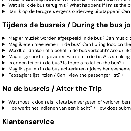
Wat als ik de bus terug mis? What happens if I miss the 
Kan ik op de terugreis ergens onderweg uitstappen? Can I 
Tijdens de busreis / During the bus j
Mag er muziek worden afgespeeld in de bus? Can music 
Mag ik eten meenemen in de bus? Can I bring food on th
Wordt er drinken of alcohol in de bus verkocht? Are drink
Mag er gerookt of gevaped worden in de bus? Is smoking 
Is er een toilet in de bus? Is there a toilet on the bus?
+
Mag ik spullen in de bus achterlaten tijdens het eveneme
Passagierslijst inzien / Can I view the passenger list?
+
Na de busreis / After the Trip
Wat moet ik doen als ik iets ben vergeten of verloren ben 
Hoe werkt het indienen van een klacht? / How does submi
Klantenservice