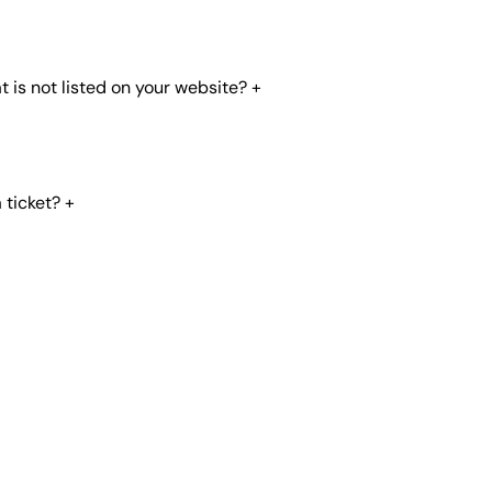
t is not listed on your website?
+
 ticket?
+