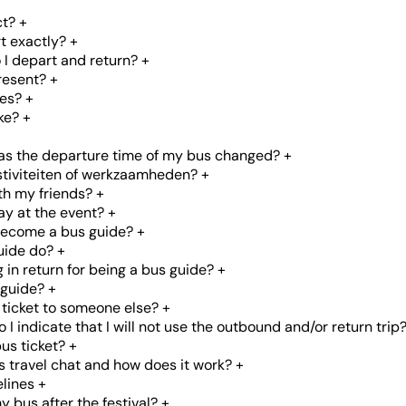
ct?
+
t exactly?
+
o I depart and return?
+
resent?
+
mes?
+
ke?
+
has the departure time of my bus changed?
+
estiviteiten of werkzaamheden?
+
with my friends?
+
ay at the event?
+
become a bus guide?
+
uide do?
+
g in return for being a bus guide?
+
 guide?
+
 ticket to someone else?
+
 I indicate that I will not use the outbound and/or return trip
us ticket?
+
s travel chat and how does it work?
+
lines
+
y bus after the festival?
+