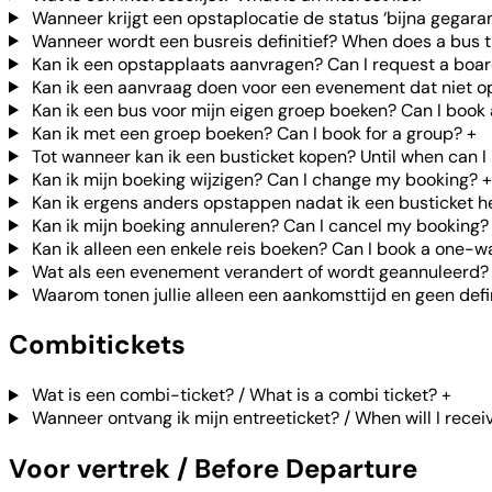
Wanneer krijgt een opstaplocatie de status ‘bijna gegara
Wanneer wordt een busreis definitief? When does a bus t
Kan ik een opstapplaats aanvragen? Can I request a boar
Kan ik een aanvraag doen voor een evenement dat niet op j
Kan ik een bus voor mijn eigen groep boeken? Can I book
Kan ik met een groep boeken? Can I book for a group?
+
Tot wanneer kan ik een busticket kopen? Until when can I 
Kan ik mijn boeking wijzigen? Can I change my booking?
+
Kan ik ergens anders opstappen nadat ik een busticket heb
Kan ik mijn boeking annuleren? Can I cancel my booking?
Kan ik alleen een enkele reis boeken? Can I book a one-w
Wat als een evenement verandert of wordt geannuleerd? 
Waarom tonen jullie alleen een aankomsttijd en geen defin
Combitickets
Wat is een combi-ticket? / What is a combi ticket?
+
Wanneer ontvang ik mijn entreeticket? / When will I recei
Voor vertrek / Before Departure