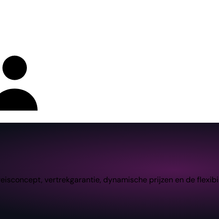
concept, vertrekgarantie, dynamische prijzen en de flexibili