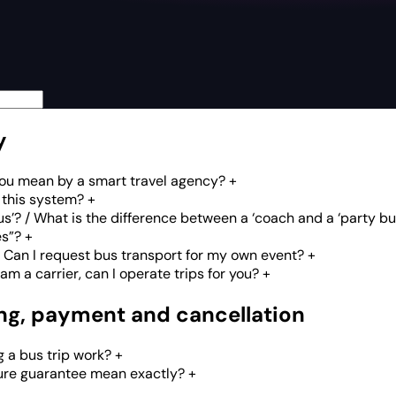
y
you mean by a smart travel agency?
+
 this system?
+
us’? / What is the difference between a ‘coach and a ‘party bu
es”?
+
 Can I request bus transport for my own event?
+
 am a carrier, can I operate trips for you?
+
ing, payment and cancellation
 a bus trip work?
+
ure guarantee mean exactly?
+