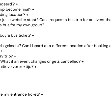
ndeerd’?
+
rip become final?
+
ding location?
+
ullie website staat? Can I request a bus trip for an event tha
 a bus for my own group?
+
buy a bus ticket?
+
 gekocht? Can I board at a different location after booking a
+
ay trip?
+
What if an event changes or gets cancelled?
+
itieve vertrektijd?
+
ve my entrance ticket?
+