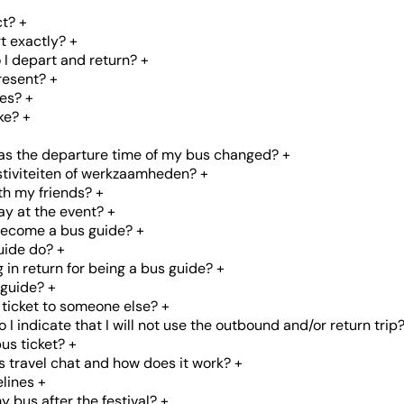
ct?
+
t exactly?
+
o I depart and return?
+
resent?
+
mes?
+
ke?
+
has the departure time of my bus changed?
+
estiviteiten of werkzaamheden?
+
with my friends?
+
ay at the event?
+
become a bus guide?
+
uide do?
+
g in return for being a bus guide?
+
 guide?
+
 ticket to someone else?
+
 I indicate that I will not use the outbound and/or return trip
us ticket?
+
s travel chat and how does it work?
+
lines
+
y bus after the festival?
+