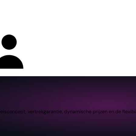
concept, vertrekgarantie, dynamische prijzen en de flexibili