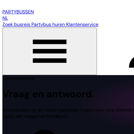
PARTY
BUSSEN
NL
Zoek busreis
Partybus huren
Klantenservice
Klantenservice
Vraag en antwoord.
Antwoorden op de meest gestelde vragen over ons slimme reis
basis van vragen en feedback.