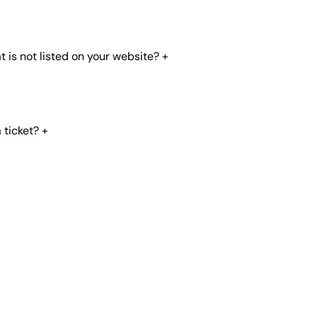
t is not listed on your website?
+
 ticket?
+