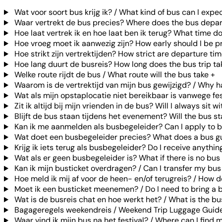
Wat voor soort bus krijg ik? / What kind of bus can I expe
Waar vertrekt de bus precies? Where does the bus depar
Hoe laat vertrek ik en hoe laat ben ik terug? What time d
Hoe vroeg moet ik aanwezig zijn? How early should I be p
Hoe strikt zijn vertrektijden? How strict are departure ti
Hoe lang duurt de busreis? How long does the bus trip ta
Welke route rijdt de bus / What route will the bus take
+
Waarom is de vertrektijd van mijn bus gewijzigd? / Why 
Wat als mijn opstaplocatie niet bereikbaar is vanwege f
Zit ik altijd bij mijn vrienden in de bus? Will I always sit 
Blijft de bus staan tijdens het evenement? Will the bus st
Kan ik me aanmelden als busbegeleider? Can I apply to 
Wat doet een busbegeleider precies? What does a bus g
Krijg ik iets terug als busbegeleider? Do I receive anythin
Wat als er geen busbegeleider is? What if there is no bus
Kan ik mijn busticket overdragen? / Can I transfer my bus
Hoe meld ik mij af voor de heen- en/of terugreis? / How do
Moet ik een busticket meenemen? / Do I need to bring a b
Wat is de busreis chat en hoe werkt het? / What is the bu
Bagageregels weekendreis / Weekend Trip Luggage Guide
Waar vind ik mijn bus na het festival? / Where can I find m