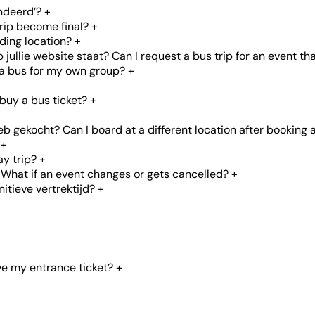
ndeerd’?
+
rip become final?
+
ding location?
+
ullie website staat? Can I request a bus trip for an event tha
 a bus for my own group?
+
buy a bus ticket?
+
 gekocht? Can I board at a different location after booking a
+
ay trip?
+
What if an event changes or gets cancelled?
+
itieve vertrektijd?
+
ve my entrance ticket?
+