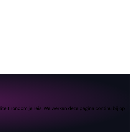
teit rondom je reis. We werken deze pagina continu bij op