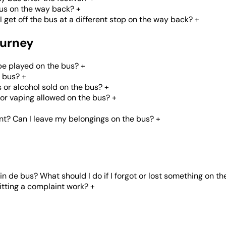
bus on the way back?
+
get off the bus at a different stop on the way back?
+
ourney
be played on the bus?
+
e bus?
+
s or alcohol sold on the bus?
+
or vaping allowed on the bus?
+
nt? Can I leave my belongings on the bus?
+
in de bus? What should I do if I forgot or lost something on th
tting a complaint work?
+