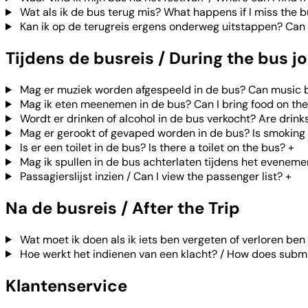
Wat als ik de bus terug mis? What happens if I miss the 
Kan ik op de terugreis ergens onderweg uitstappen? Can I 
Tijdens de busreis / During the bus j
Mag er muziek worden afgespeeld in de bus? Can music 
Mag ik eten meenemen in de bus? Can I bring food on th
Wordt er drinken of alcohol in de bus verkocht? Are drink
Mag er gerookt of gevaped worden in de bus? Is smoking 
Is er een toilet in de bus? Is there a toilet on the bus?
+
Mag ik spullen in de bus achterlaten tijdens het eveneme
Passagierslijst inzien / Can I view the passenger list?
+
Na de busreis / After the Trip
Wat moet ik doen als ik iets ben vergeten of verloren ben 
Hoe werkt het indienen van een klacht? / How does submi
Klantenservice