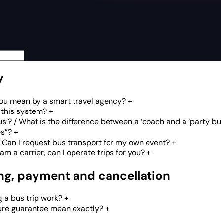
y
you mean by a smart travel agency?
+
 this system?
+
us’? / What is the difference between a ‘coach and a ‘party bu
es”?
+
 Can I request bus transport for my own event?
+
 am a carrier, can I operate trips for you?
+
ing, payment and cancellation
 a bus trip work?
+
ure guarantee mean exactly?
+