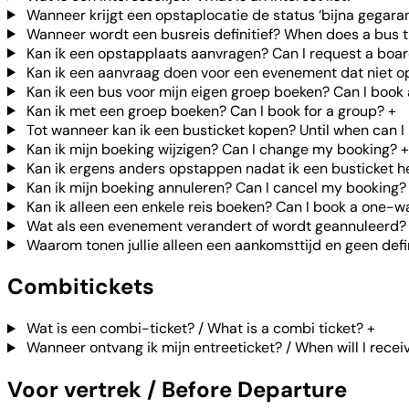
Wanneer krijgt een opstaplocatie de status ‘bijna gegara
Wanneer wordt een busreis definitief? When does a bus t
Kan ik een opstapplaats aanvragen? Can I request a boar
Kan ik een aanvraag doen voor een evenement dat niet op j
Kan ik een bus voor mijn eigen groep boeken? Can I book
Kan ik met een groep boeken? Can I book for a group?
+
Tot wanneer kan ik een busticket kopen? Until when can I 
Kan ik mijn boeking wijzigen? Can I change my booking?
+
Kan ik ergens anders opstappen nadat ik een busticket heb
Kan ik mijn boeking annuleren? Can I cancel my booking?
Kan ik alleen een enkele reis boeken? Can I book a one-w
Wat als een evenement verandert of wordt geannuleerd? 
Waarom tonen jullie alleen een aankomsttijd en geen defin
Combitickets
Wat is een combi-ticket? / What is a combi ticket?
+
Wanneer ontvang ik mijn entreeticket? / When will I recei
Voor vertrek / Before Departure