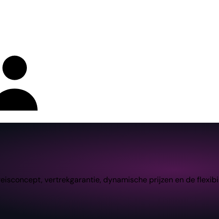
concept, vertrekgarantie, dynamische prijzen en de flexibili