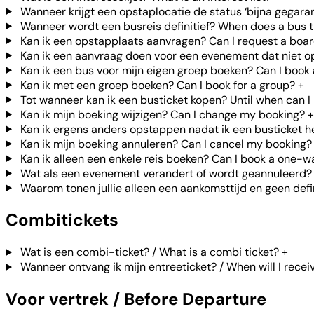
Wanneer krijgt een opstaplocatie de status ‘bijna gegara
Wanneer wordt een busreis definitief? When does a bus t
Kan ik een opstapplaats aanvragen? Can I request a boar
Kan ik een aanvraag doen voor een evenement dat niet op j
Kan ik een bus voor mijn eigen groep boeken? Can I book
Kan ik met een groep boeken? Can I book for a group?
+
Tot wanneer kan ik een busticket kopen? Until when can I 
Kan ik mijn boeking wijzigen? Can I change my booking?
+
Kan ik ergens anders opstappen nadat ik een busticket heb
Kan ik mijn boeking annuleren? Can I cancel my booking?
Kan ik alleen een enkele reis boeken? Can I book a one-w
Wat als een evenement verandert of wordt geannuleerd? 
Waarom tonen jullie alleen een aankomsttijd en geen defin
Combitickets
Wat is een combi-ticket? / What is a combi ticket?
+
Wanneer ontvang ik mijn entreeticket? / When will I recei
Voor vertrek / Before Departure