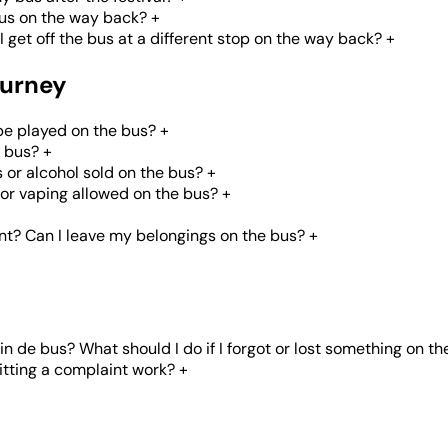
bus on the way back?
+
get off the bus at a different stop on the way back?
+
ourney
be played on the bus?
+
e bus?
+
s or alcohol sold on the bus?
+
or vaping allowed on the bus?
+
nt? Can I leave my belongings on the bus?
+
in de bus? What should I do if I forgot or lost something on th
tting a complaint work?
+