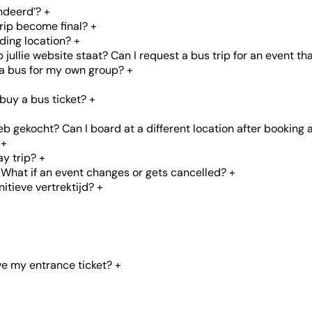
ndeerd’?
+
rip become final?
+
ding location?
+
ullie website staat? Can I request a bus trip for an event tha
 a bus for my own group?
+
buy a bus ticket?
+
 gekocht? Can I board at a different location after booking a
+
ay trip?
+
What if an event changes or gets cancelled?
+
itieve vertrektijd?
+
ve my entrance ticket?
+