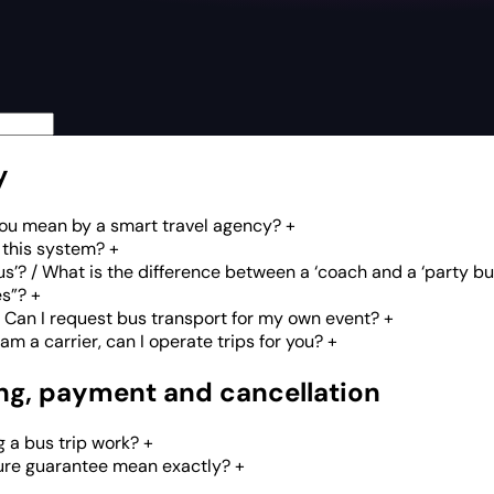
y
you mean by a smart travel agency?
+
 this system?
+
us’? / What is the difference between a ‘coach and a ‘party bu
es”?
+
 Can I request bus transport for my own event?
+
 am a carrier, can I operate trips for you?
+
ing, payment and cancellation
 a bus trip work?
+
ure guarantee mean exactly?
+