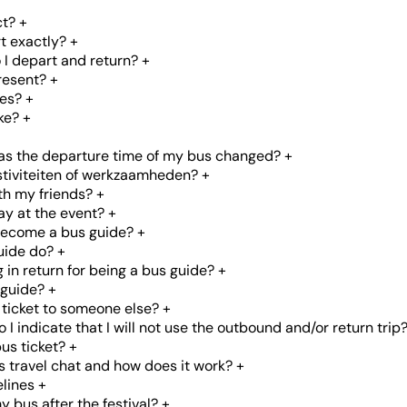
ct?
+
t exactly?
+
o I depart and return?
+
resent?
+
mes?
+
ke?
+
has the departure time of my bus changed?
+
estiviteiten of werkzaamheden?
+
with my friends?
+
ay at the event?
+
become a bus guide?
+
uide do?
+
g in return for being a bus guide?
+
 guide?
+
 ticket to someone else?
+
 I indicate that I will not use the outbound and/or return trip
us ticket?
+
s travel chat and how does it work?
+
lines
+
y bus after the festival?
+