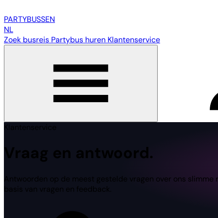
PARTY
BUSSEN
NL
Zoek busreis
Partybus huren
Klantenservice
Klantenservice
Vraag en antwoord.
Antwoorden op de meest gestelde vragen over ons slimme reis
basis van vragen en feedback.