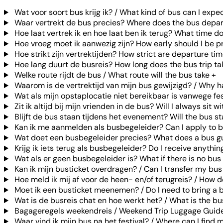
Wat voor soort bus krijg ik? / What kind of bus can I expe
Waar vertrekt de bus precies? Where does the bus depar
Hoe laat vertrek ik en hoe laat ben ik terug? What time d
Hoe vroeg moet ik aanwezig zijn? How early should I be p
Hoe strikt zijn vertrektijden? How strict are departure ti
Hoe lang duurt de busreis? How long does the bus trip ta
Welke route rijdt de bus / What route will the bus take
+
Waarom is de vertrektijd van mijn bus gewijzigd? / Why 
Wat als mijn opstaplocatie niet bereikbaar is vanwege f
Zit ik altijd bij mijn vrienden in de bus? Will I always sit 
Blijft de bus staan tijdens het evenement? Will the bus st
Kan ik me aanmelden als busbegeleider? Can I apply to 
Wat doet een busbegeleider precies? What does a bus g
Krijg ik iets terug als busbegeleider? Do I receive anythin
Wat als er geen busbegeleider is? What if there is no bus
Kan ik mijn busticket overdragen? / Can I transfer my bus
Hoe meld ik mij af voor de heen- en/of terugreis? / How do
Moet ik een busticket meenemen? / Do I need to bring a b
Wat is de busreis chat en hoe werkt het? / What is the bu
Bagageregels weekendreis / Weekend Trip Luggage Guide
Waar vind ik mijn bus na het festival? / Where can I find m