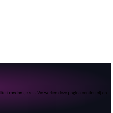
teit rondom je reis. We werken deze pagina continu bij op