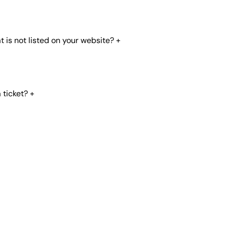
t is not listed on your website?
+
 ticket?
+