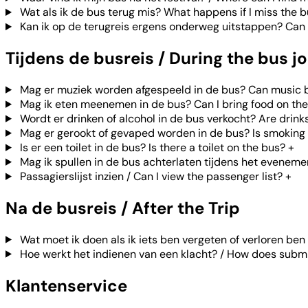
Wat als ik de bus terug mis? What happens if I miss the 
Kan ik op de terugreis ergens onderweg uitstappen? Can I 
Tijdens de busreis / During the bus j
Mag er muziek worden afgespeeld in de bus? Can music 
Mag ik eten meenemen in de bus? Can I bring food on th
Wordt er drinken of alcohol in de bus verkocht? Are drink
Mag er gerookt of gevaped worden in de bus? Is smoking 
Is er een toilet in de bus? Is there a toilet on the bus?
+
Mag ik spullen in de bus achterlaten tijdens het eveneme
Passagierslijst inzien / Can I view the passenger list?
+
Na de busreis / After the Trip
Wat moet ik doen als ik iets ben vergeten of verloren ben 
Hoe werkt het indienen van een klacht? / How does submi
Klantenservice