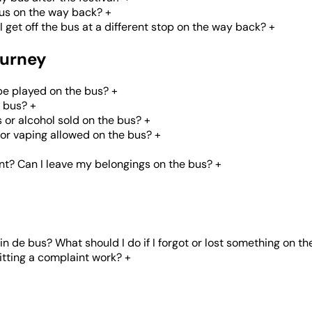
bus on the way back?
+
get off the bus at a different stop on the way back?
+
ourney
be played on the bus?
+
e bus?
+
s or alcohol sold on the bus?
+
or vaping allowed on the bus?
+
nt? Can I leave my belongings on the bus?
+
in de bus? What should I do if I forgot or lost something on th
tting a complaint work?
+