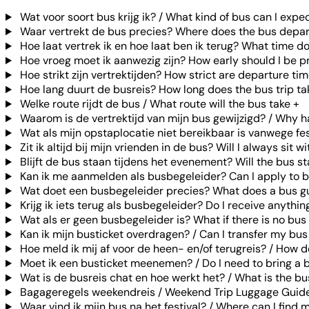
Wat voor soort bus krijg ik? / What kind of bus can I expe
Waar vertrekt de bus precies? Where does the bus depar
Hoe laat vertrek ik en hoe laat ben ik terug? What time d
Hoe vroeg moet ik aanwezig zijn? How early should I be p
Hoe strikt zijn vertrektijden? How strict are departure ti
Hoe lang duurt de busreis? How long does the bus trip ta
Welke route rijdt de bus / What route will the bus take
+
Waarom is de vertrektijd van mijn bus gewijzigd? / Why 
Wat als mijn opstaplocatie niet bereikbaar is vanwege f
Zit ik altijd bij mijn vrienden in de bus? Will I always sit 
Blijft de bus staan tijdens het evenement? Will the bus st
Kan ik me aanmelden als busbegeleider? Can I apply to 
Wat doet een busbegeleider precies? What does a bus g
Krijg ik iets terug als busbegeleider? Do I receive anythin
Wat als er geen busbegeleider is? What if there is no bus
Kan ik mijn busticket overdragen? / Can I transfer my bus
Hoe meld ik mij af voor de heen- en/of terugreis? / How do
Moet ik een busticket meenemen? / Do I need to bring a b
Wat is de busreis chat en hoe werkt het? / What is the bu
Bagageregels weekendreis / Weekend Trip Luggage Guide
Waar vind ik mijn bus na het festival? / Where can I find m