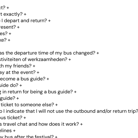
ct?
+
t exactly?
+
o I depart and return?
+
resent?
+
mes?
+
ke?
+
has the departure time of my bus changed?
+
estiviteiten of werkzaamheden?
+
with my friends?
+
ay at the event?
+
become a bus guide?
+
uide do?
+
g in return for being a bus guide?
+
 guide?
+
 ticket to someone else?
+
 I indicate that I will not use the outbound and/or return trip
us ticket?
+
s travel chat and how does it work?
+
lines
+
y bus after the festival?
+