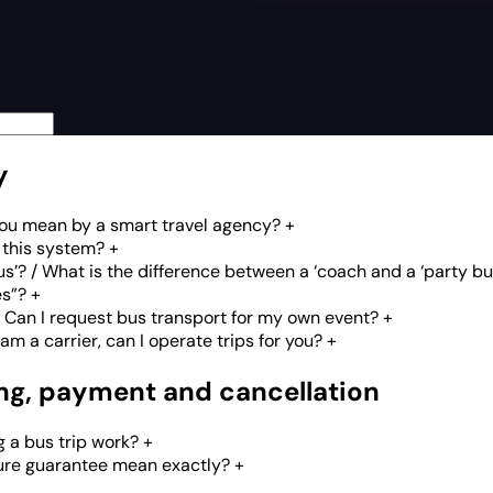
y
you mean by a smart travel agency?
+
 this system?
+
us’? / What is the difference between a ‘coach and a ‘party bu
es”?
+
 Can I request bus transport for my own event?
+
 am a carrier, can I operate trips for you?
+
ing, payment and cancellation
 a bus trip work?
+
ure guarantee mean exactly?
+