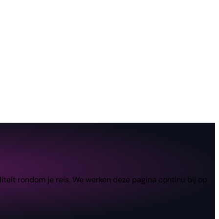
teit rondom je reis. We werken deze pagina continu bij op