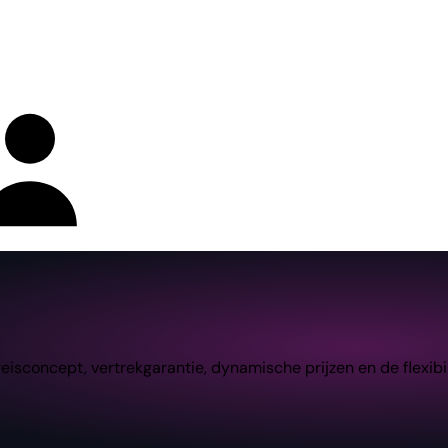
concept, vertrekgarantie, dynamische prijzen en de flexibili