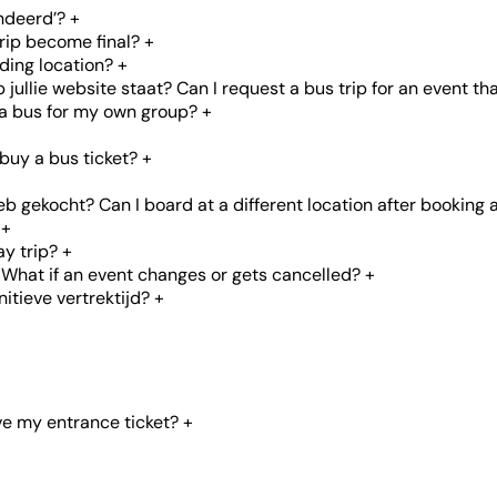
ndeerd’?
+
rip become final?
+
ding location?
+
ullie website staat? Can I request a bus trip for an event tha
 a bus for my own group?
+
buy a bus ticket?
+
 gekocht? Can I board at a different location after booking a
+
ay trip?
+
What if an event changes or gets cancelled?
+
itieve vertrektijd?
+
ve my entrance ticket?
+