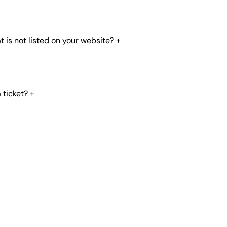
t is not listed on your website?
+
 ticket?
+