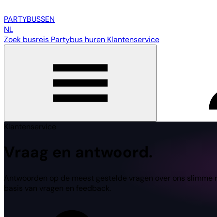
PARTY
BUSSEN
NL
Zoek busreis
Partybus huren
Klantenservice
Klantenservice
Vraag en antwoord.
Antwoorden op de meest gestelde vragen over ons slimme reis
basis van vragen en feedback.