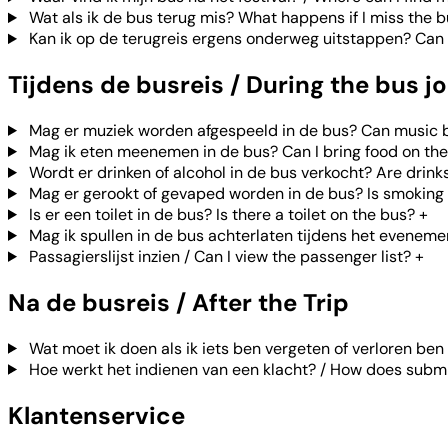
Wat als ik de bus terug mis? What happens if I miss the 
Kan ik op de terugreis ergens onderweg uitstappen? Can I 
Tijdens de busreis / During the bus j
Mag er muziek worden afgespeeld in de bus? Can music 
Mag ik eten meenemen in de bus? Can I bring food on th
Wordt er drinken of alcohol in de bus verkocht? Are drink
Mag er gerookt of gevaped worden in de bus? Is smoking 
Is er een toilet in de bus? Is there a toilet on the bus?
+
Mag ik spullen in de bus achterlaten tijdens het eveneme
Passagierslijst inzien / Can I view the passenger list?
+
Na de busreis / After the Trip
Wat moet ik doen als ik iets ben vergeten of verloren ben 
Hoe werkt het indienen van een klacht? / How does submi
Klantenservice