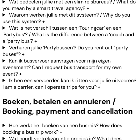
Wat bedoelen jullie met een slim reisbureau? / What do
you mean by a smart travel agency?
+
Waarom werken jullie met dit systeem? / Why do you
use this system?
+
Wat is het verschil tussen een ‘Touringcar’ en een
‘Partybus’? / What is the difference between a ‘coach and
a ‘party bus’?
+
Verhuren jullie ‘Partybussen’? Do you rent out “party
buses”?
+
Kan ik busvervoer aanvragen voor mijn eigen
evenement? Can I request bus transport for my own
event?
+
Ik ben een vervoerder, kan ik ritten voor jullie uitvoeren?
I am a carrier, can I operate trips for you?
+
Boeken, betalen en annuleren /
Booking, payment and cancellation
Hoe werkt het boeken van een busreis? How does
booking a bus trip work?
+
Wat houdt vertrekgarantie precies in? What does