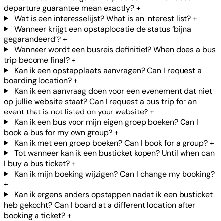
departure guarantee mean exactly?
+
Wat is een interesselijst? What is an interest list?
+
Wanneer krijgt een opstaplocatie de status ‘bijna
gegarandeerd’?
+
Wanneer wordt een busreis definitief? When does a bus
trip become final?
+
Kan ik een opstapplaats aanvragen? Can I request a
boarding location?
+
Kan ik een aanvraag doen voor een evenement dat niet
op jullie website staat? Can I request a bus trip for an
event that is not listed on your website?
+
Kan ik een bus voor mijn eigen groep boeken? Can I
book a bus for my own group?
+
Kan ik met een groep boeken? Can I book for a group?
+
Tot wanneer kan ik een busticket kopen? Until when can
I buy a bus ticket?
+
Kan ik mijn boeking wijzigen? Can I change my booking?
+
Kan ik ergens anders opstappen nadat ik een busticket
heb gekocht? Can I board at a different location after
booking a ticket?
+