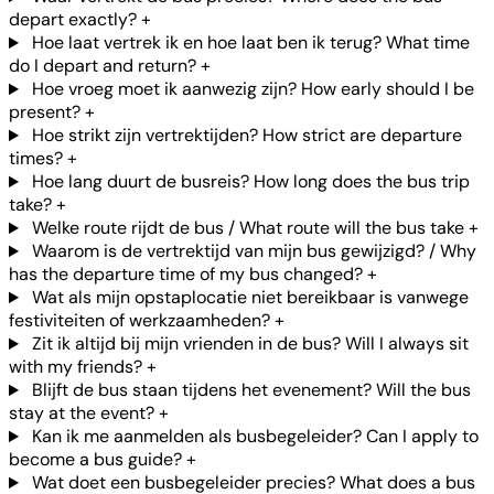
depart exactly?
+
Hoe laat vertrek ik en hoe laat ben ik terug? What time
do I depart and return?
+
Hoe vroeg moet ik aanwezig zijn? How early should I be
present?
+
Hoe strikt zijn vertrektijden? How strict are departure
times?
+
Hoe lang duurt de busreis? How long does the bus trip
take?
+
Welke route rijdt de bus / What route will the bus take
+
Waarom is de vertrektijd van mijn bus gewijzigd? / Why
has the departure time of my bus changed?
+
Wat als mijn opstaplocatie niet bereikbaar is vanwege
festiviteiten of werkzaamheden?
+
Zit ik altijd bij mijn vrienden in de bus? Will I always sit
with my friends?
+
Blijft de bus staan tijdens het evenement? Will the bus
stay at the event?
+
Kan ik me aanmelden als busbegeleider? Can I apply to
become a bus guide?
+
Wat doet een busbegeleider precies? What does a bus