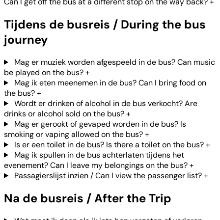
Can I get off the bus at a different stop on the way back?
+
Tijdens de busreis / During the bus
journey
Mag er muziek worden afgespeeld in de bus? Can music
be played on the bus?
+
Mag ik eten meenemen in de bus? Can I bring food on
the bus?
+
Wordt er drinken of alcohol in de bus verkocht? Are
drinks or alcohol sold on the bus?
+
Mag er gerookt of gevaped worden in de bus? Is
smoking or vaping allowed on the bus?
+
Is er een toilet in de bus? Is there a toilet on the bus?
+
Mag ik spullen in de bus achterlaten tijdens het
evenement? Can I leave my belongings on the bus?
+
Passagierslijst inzien / Can I view the passenger list?
+
Na de busreis / After the Trip