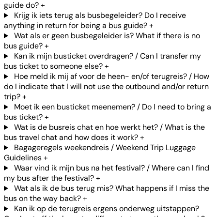
guide do?
+
Krijg ik iets terug als busbegeleider? Do I receive
anything in return for being a bus guide?
+
Wat als er geen busbegeleider is? What if there is no
bus guide?
+
Kan ik mijn busticket overdragen? / Can I transfer my
bus ticket to someone else?
+
Hoe meld ik mij af voor de heen- en/of terugreis? / How
do I indicate that I will not use the outbound and/or return
trip?
+
Moet ik een busticket meenemen? / Do I need to bring a
bus ticket?
+
Wat is de busreis chat en hoe werkt het? / What is the
bus travel chat and how does it work?
+
Bagageregels weekendreis / Weekend Trip Luggage
Guidelines
+
Waar vind ik mijn bus na het festival? / Where can I find
my bus after the festival?
+
Wat als ik de bus terug mis? What happens if I miss the
bus on the way back?
+
Kan ik op de terugreis ergens onderweg uitstappen?