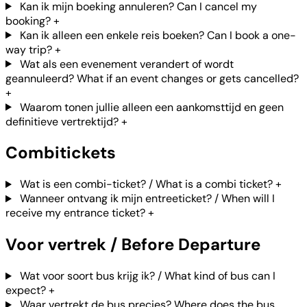
Kan ik mijn boeking annuleren? Can I cancel my
booking?
+
Kan ik alleen een enkele reis boeken? Can I book a one-
way trip?
+
Wat als een evenement verandert of wordt
geannuleerd? What if an event changes or gets cancelled?
+
Waarom tonen jullie alleen een aankomsttijd en geen
definitieve vertrektijd?
+
Combitickets
Wat is een combi-ticket? / What is a combi ticket?
+
Wanneer ontvang ik mijn entreeticket? / When will I
receive my entrance ticket?
+
Voor vertrek / Before Departure
Wat voor soort bus krijg ik? / What kind of bus can I
expect?
+
Waar vertrekt de bus precies? Where does the bus