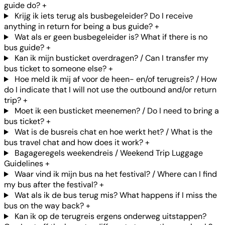
guide do?
+
Krijg ik iets terug als busbegeleider? Do I receive
anything in return for being a bus guide?
+
Wat als er geen busbegeleider is? What if there is no
bus guide?
+
Kan ik mijn busticket overdragen? / Can I transfer my
bus ticket to someone else?
+
Hoe meld ik mij af voor de heen- en/of terugreis? / How
do I indicate that I will not use the outbound and/or return
trip?
+
Moet ik een busticket meenemen? / Do I need to bring a
bus ticket?
+
Wat is de busreis chat en hoe werkt het? / What is the
bus travel chat and how does it work?
+
Bagageregels weekendreis / Weekend Trip Luggage
Guidelines
+
Waar vind ik mijn bus na het festival? / Where can I find
my bus after the festival?
+
Wat als ik de bus terug mis? What happens if I miss the
bus on the way back?
+
Kan ik op de terugreis ergens onderweg uitstappen?