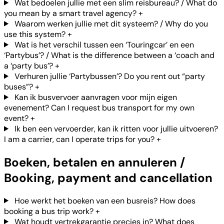
Wat bedoelen jullie met een slim reisbureau? / What do
you mean by a smart travel agency?
+
Waarom werken jullie met dit systeem? / Why do you
use this system?
+
Wat is het verschil tussen een ‘Touringcar’ en een
‘Partybus’? / What is the difference between a ‘coach and
a ‘party bus’?
+
Verhuren jullie ‘Partybussen’? Do you rent out “party
buses”?
+
Kan ik busvervoer aanvragen voor mijn eigen
evenement? Can I request bus transport for my own
event?
+
Ik ben een vervoerder, kan ik ritten voor jullie uitvoeren?
I am a carrier, can I operate trips for you?
+
Boeken, betalen en annuleren /
Booking, payment and cancellation
Hoe werkt het boeken van een busreis? How does
booking a bus trip work?
+
Wat houdt vertrekgarantie precies in? What does