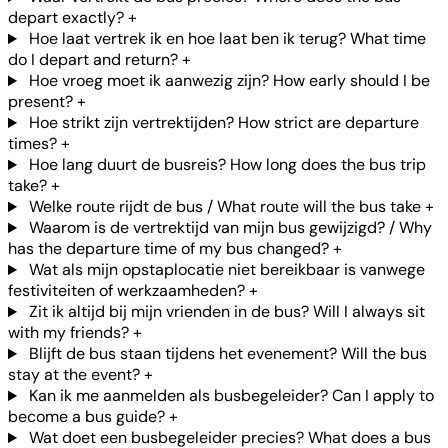
depart exactly?
+
Hoe laat vertrek ik en hoe laat ben ik terug? What time
do I depart and return?
+
Hoe vroeg moet ik aanwezig zijn? How early should I be
present?
+
Hoe strikt zijn vertrektijden? How strict are departure
times?
+
Hoe lang duurt de busreis? How long does the bus trip
take?
+
Welke route rijdt de bus / What route will the bus take
+
Waarom is de vertrektijd van mijn bus gewijzigd? / Why
has the departure time of my bus changed?
+
Wat als mijn opstaplocatie niet bereikbaar is vanwege
festiviteiten of werkzaamheden?
+
Zit ik altijd bij mijn vrienden in de bus? Will I always sit
with my friends?
+
Blijft de bus staan tijdens het evenement? Will the bus
stay at the event?
+
Kan ik me aanmelden als busbegeleider? Can I apply to
become a bus guide?
+
Wat doet een busbegeleider precies? What does a bus