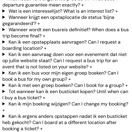
departure guarantee mean exactly?
+
Wat is een interesselijst? What is an interest list?
+
Wanneer krijgt een opstaplocatie de status ‘bijna
gegarandeerd’?
+
Wanneer wordt een busreis definitief? When does a bus
trip become final?
+
Kan ik een opstapplaats aanvragen? Can I request a
boarding location?
+
Kan ik een aanvraag doen voor een evenement dat niet
op jullie website staat? Can I request a bus trip for an
event that is not listed on your website?
+
Kan ik een bus voor mijn eigen groep boeken? Can I
book a bus for my own group?
+
Kan ik met een groep boeken? Can I book for a group?
+
Tot wanneer kan ik een busticket kopen? Until when can
I buy a bus ticket?
+
Kan ik mijn boeking wijzigen? Can I change my booking?
+
Kan ik ergens anders opstappen nadat ik een busticket
heb gekocht? Can I board at a different location after
booking a ticket?
+