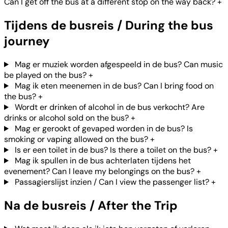
Can I get off the bus at a different stop on the way back?
+
Tijdens de busreis / During the bus
journey
Mag er muziek worden afgespeeld in de bus? Can music
be played on the bus?
+
Mag ik eten meenemen in de bus? Can I bring food on
the bus?
+
Wordt er drinken of alcohol in de bus verkocht? Are
drinks or alcohol sold on the bus?
+
Mag er gerookt of gevaped worden in de bus? Is
smoking or vaping allowed on the bus?
+
Is er een toilet in de bus? Is there a toilet on the bus?
+
Mag ik spullen in de bus achterlaten tijdens het
evenement? Can I leave my belongings on the bus?
+
Passagierslijst inzien / Can I view the passenger list?
+
Na de busreis / After the Trip