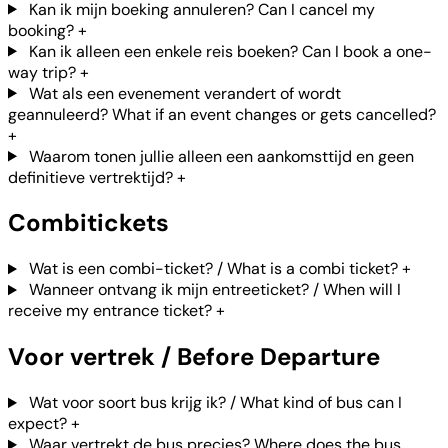
Kan ik mijn boeking annuleren? Can I cancel my
booking?
+
Kan ik alleen een enkele reis boeken? Can I book a one-
way trip?
+
Wat als een evenement verandert of wordt
geannuleerd? What if an event changes or gets cancelled?
+
Waarom tonen jullie alleen een aankomsttijd en geen
definitieve vertrektijd?
+
Combitickets
Wat is een combi-ticket? / What is a combi ticket?
+
Wanneer ontvang ik mijn entreeticket? / When will I
receive my entrance ticket?
+
Voor vertrek / Before Departure
Wat voor soort bus krijg ik? / What kind of bus can I
expect?
+
Waar vertrekt de bus precies? Where does the bus