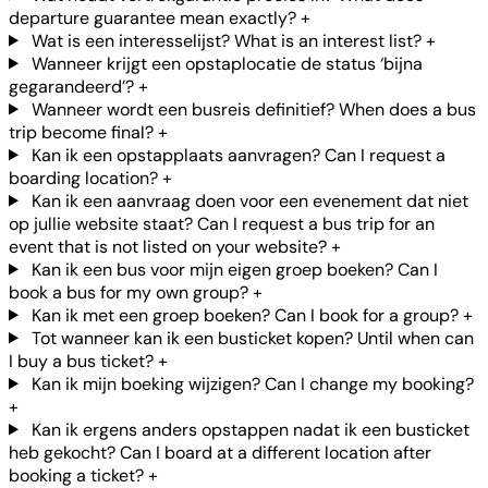
departure guarantee mean exactly?
+
Wat is een interesselijst? What is an interest list?
+
Wanneer krijgt een opstaplocatie de status ‘bijna
gegarandeerd’?
+
Wanneer wordt een busreis definitief? When does a bus
trip become final?
+
Kan ik een opstapplaats aanvragen? Can I request a
boarding location?
+
Kan ik een aanvraag doen voor een evenement dat niet
op jullie website staat? Can I request a bus trip for an
event that is not listed on your website?
+
Kan ik een bus voor mijn eigen groep boeken? Can I
book a bus for my own group?
+
Kan ik met een groep boeken? Can I book for a group?
+
Tot wanneer kan ik een busticket kopen? Until when can
I buy a bus ticket?
+
Kan ik mijn boeking wijzigen? Can I change my booking?
+
Kan ik ergens anders opstappen nadat ik een busticket
heb gekocht? Can I board at a different location after
booking a ticket?
+