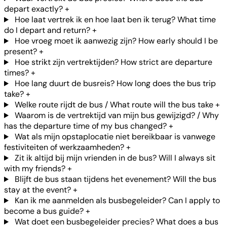
depart exactly?
+
Hoe laat vertrek ik en hoe laat ben ik terug? What time
do I depart and return?
+
Hoe vroeg moet ik aanwezig zijn? How early should I be
present?
+
Hoe strikt zijn vertrektijden? How strict are departure
times?
+
Hoe lang duurt de busreis? How long does the bus trip
take?
+
Welke route rijdt de bus / What route will the bus take
+
Waarom is de vertrektijd van mijn bus gewijzigd? / Why
has the departure time of my bus changed?
+
Wat als mijn opstaplocatie niet bereikbaar is vanwege
festiviteiten of werkzaamheden?
+
Zit ik altijd bij mijn vrienden in de bus? Will I always sit
with my friends?
+
Blijft de bus staan tijdens het evenement? Will the bus
stay at the event?
+
Kan ik me aanmelden als busbegeleider? Can I apply to
become a bus guide?
+
Wat doet een busbegeleider precies? What does a bus