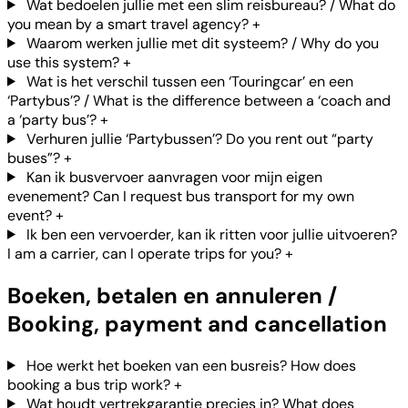
Wat bedoelen jullie met een slim reisbureau? / What do
you mean by a smart travel agency?
+
Waarom werken jullie met dit systeem? / Why do you
use this system?
+
Wat is het verschil tussen een ‘Touringcar’ en een
‘Partybus’? / What is the difference between a ‘coach and
a ‘party bus’?
+
Verhuren jullie ‘Partybussen’? Do you rent out “party
buses”?
+
Kan ik busvervoer aanvragen voor mijn eigen
evenement? Can I request bus transport for my own
event?
+
Ik ben een vervoerder, kan ik ritten voor jullie uitvoeren?
I am a carrier, can I operate trips for you?
+
Boeken, betalen en annuleren /
Booking, payment and cancellation
Hoe werkt het boeken van een busreis? How does
booking a bus trip work?
+
Wat houdt vertrekgarantie precies in? What does