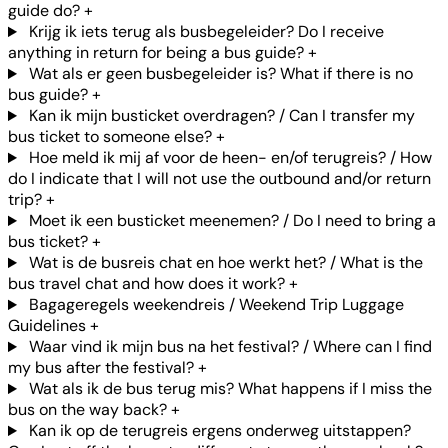
guide do?
+
Krijg ik iets terug als busbegeleider? Do I receive
anything in return for being a bus guide?
+
Wat als er geen busbegeleider is? What if there is no
bus guide?
+
Kan ik mijn busticket overdragen? / Can I transfer my
bus ticket to someone else?
+
Hoe meld ik mij af voor de heen- en/of terugreis? / How
do I indicate that I will not use the outbound and/or return
trip?
+
Moet ik een busticket meenemen? / Do I need to bring a
bus ticket?
+
Wat is de busreis chat en hoe werkt het? / What is the
bus travel chat and how does it work?
+
Bagageregels weekendreis / Weekend Trip Luggage
Guidelines
+
Waar vind ik mijn bus na het festival? / Where can I find
my bus after the festival?
+
Wat als ik de bus terug mis? What happens if I miss the
bus on the way back?
+
Kan ik op de terugreis ergens onderweg uitstappen?