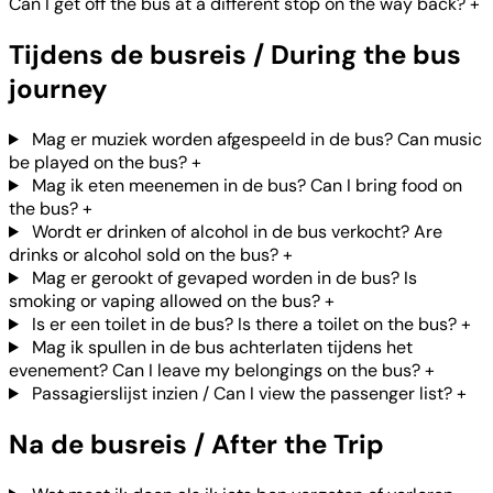
Can I get off the bus at a different stop on the way back?
+
Tijdens de busreis / During the bus
journey
Mag er muziek worden afgespeeld in de bus? Can music
be played on the bus?
+
Mag ik eten meenemen in de bus? Can I bring food on
the bus?
+
Wordt er drinken of alcohol in de bus verkocht? Are
drinks or alcohol sold on the bus?
+
Mag er gerookt of gevaped worden in de bus? Is
smoking or vaping allowed on the bus?
+
Is er een toilet in de bus? Is there a toilet on the bus?
+
Mag ik spullen in de bus achterlaten tijdens het
evenement? Can I leave my belongings on the bus?
+
Passagierslijst inzien / Can I view the passenger list?
+
Na de busreis / After the Trip