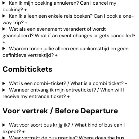
Kan ik mijn boeking annuleren? Can I cancel my
booking?
+
Kan ik alleen een enkele reis boeken? Can I book a one-
way trip?
+
Wat als een evenement verandert of wordt
geannuleerd? What if an event changes or gets cancelled?
+
Waarom tonen jullie alleen een aankomsttijd en geen
definitieve vertrektijd?
+
Combitickets
Wat is een combi-ticket? / What is a combi ticket?
+
Wanneer ontvang ik mijn entreeticket? / When will I
receive my entrance ticket?
+
Voor vertrek / Before Departure
Wat voor soort bus krijg ik? / What kind of bus can I
expect?
+
Waar vertrekt de bus precies? Where does the bus