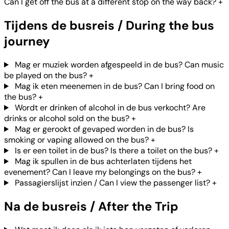
Can I get off the bus at a different stop on the way back?
+
Tijdens de busreis / During the bus
journey
Mag er muziek worden afgespeeld in de bus? Can music
be played on the bus?
+
Mag ik eten meenemen in de bus? Can I bring food on
the bus?
+
Wordt er drinken of alcohol in de bus verkocht? Are
drinks or alcohol sold on the bus?
+
Mag er gerookt of gevaped worden in de bus? Is
smoking or vaping allowed on the bus?
+
Is er een toilet in de bus? Is there a toilet on the bus?
+
Mag ik spullen in de bus achterlaten tijdens het
evenement? Can I leave my belongings on the bus?
+
Passagierslijst inzien / Can I view the passenger list?
+
Na de busreis / After the Trip