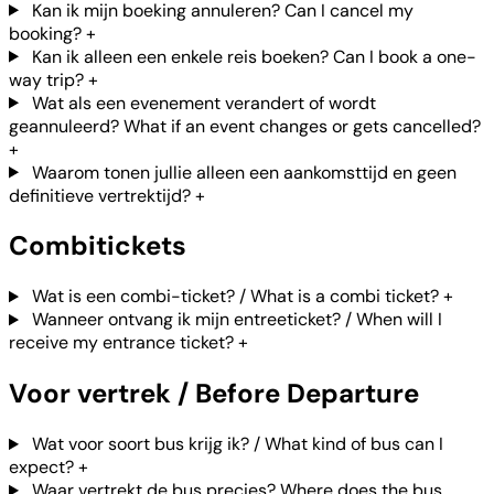
Kan ik mijn boeking annuleren? Can I cancel my
booking?
+
Kan ik alleen een enkele reis boeken? Can I book a one-
way trip?
+
Wat als een evenement verandert of wordt
geannuleerd? What if an event changes or gets cancelled?
+
Waarom tonen jullie alleen een aankomsttijd en geen
definitieve vertrektijd?
+
Combitickets
Wat is een combi-ticket? / What is a combi ticket?
+
Wanneer ontvang ik mijn entreeticket? / When will I
receive my entrance ticket?
+
Voor vertrek / Before Departure
Wat voor soort bus krijg ik? / What kind of bus can I
expect?
+
Waar vertrekt de bus precies? Where does the bus