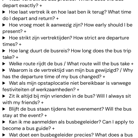
depart exactly?
+
Hoe laat vertrek ik en hoe laat ben ik terug? What time
do I depart and return?
+
Hoe vroeg moet ik aanwezig zijn? How early should I be
present?
+
Hoe strikt zijn vertrektijden? How strict are departure
times?
+
Hoe lang duurt de busreis? How long does the bus trip
take?
+
Welke route rijdt de bus / What route will the bus take
+
Waarom is de vertrektijd van mijn bus gewijzigd? / Why
has the departure time of my bus changed?
+
Wat als mijn opstaplocatie niet bereikbaar is vanwege
festiviteiten of werkzaamheden?
+
Zit ik altijd bij mijn vrienden in de bus? Will I always sit
with my friends?
+
Blijft de bus staan tijdens het evenement? Will the bus
stay at the event?
+
Kan ik me aanmelden als busbegeleider? Can I apply to
become a bus guide?
+
Wat doet een busbegeleider precies? What does a bus