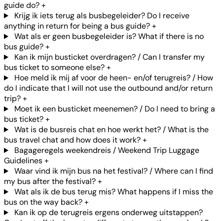
guide do?
+
Krijg ik iets terug als busbegeleider? Do I receive
anything in return for being a bus guide?
+
Wat als er geen busbegeleider is? What if there is no
bus guide?
+
Kan ik mijn busticket overdragen? / Can I transfer my
bus ticket to someone else?
+
Hoe meld ik mij af voor de heen- en/of terugreis? / How
do I indicate that I will not use the outbound and/or return
trip?
+
Moet ik een busticket meenemen? / Do I need to bring a
bus ticket?
+
Wat is de busreis chat en hoe werkt het? / What is the
bus travel chat and how does it work?
+
Bagageregels weekendreis / Weekend Trip Luggage
Guidelines
+
Waar vind ik mijn bus na het festival? / Where can I find
my bus after the festival?
+
Wat als ik de bus terug mis? What happens if I miss the
bus on the way back?
+
Kan ik op de terugreis ergens onderweg uitstappen?