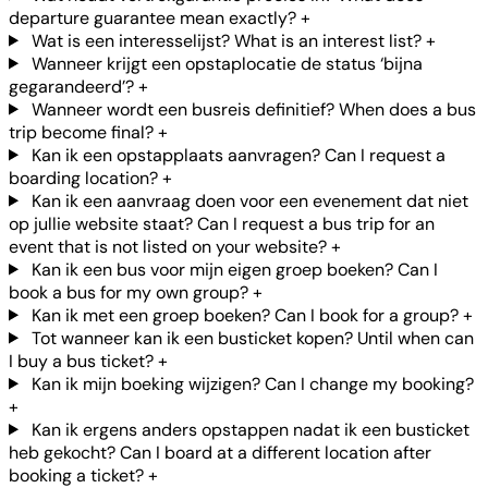
departure guarantee mean exactly?
+
Wat is een interesselijst? What is an interest list?
+
Wanneer krijgt een opstaplocatie de status ‘bijna
gegarandeerd’?
+
Wanneer wordt een busreis definitief? When does a bus
trip become final?
+
Kan ik een opstapplaats aanvragen? Can I request a
boarding location?
+
Kan ik een aanvraag doen voor een evenement dat niet
op jullie website staat? Can I request a bus trip for an
event that is not listed on your website?
+
Kan ik een bus voor mijn eigen groep boeken? Can I
book a bus for my own group?
+
Kan ik met een groep boeken? Can I book for a group?
+
Tot wanneer kan ik een busticket kopen? Until when can
I buy a bus ticket?
+
Kan ik mijn boeking wijzigen? Can I change my booking?
+
Kan ik ergens anders opstappen nadat ik een busticket
heb gekocht? Can I board at a different location after
booking a ticket?
+