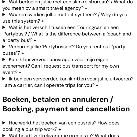
Wat bedoelen jullie met een slim reisbureau? / What do
you mean by a smart travel agency?
+
Waarom werken jullie met dit systeem? / Why do you
use this system?
+
Wat is het verschil tussen een ‘Touringcar’ en een
‘Partybus’? / What is the difference between a ‘coach and
a ‘party bus’?
+
Verhuren jullie ‘Partybussen’? Do you rent out “party
buses”?
+
Kan ik busvervoer aanvragen voor mijn eigen
evenement? Can I request bus transport for my own
event?
+
Ik ben een vervoerder, kan ik ritten voor jullie uitvoeren?
I am a carrier, can I operate trips for you?
+
Boeken, betalen en annuleren /
Booking, payment and cancellation
Hoe werkt het boeken van een busreis? How does
booking a bus trip work?
+
Wat houdt vertrekgarantie precies in? What does