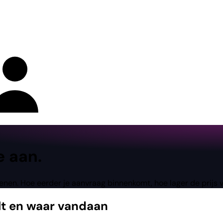
e aan.
penen. Hoe eerder je aanvraag binnenkomt, hoe lager de prijs 
lt en waar vandaan