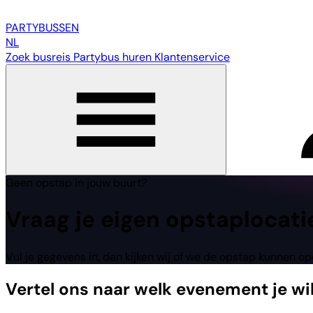
PARTY
BUSSEN
NL
Zoek busreis
Partybus huren
Klantenservice
Geen opstap in jouw buurt?
Vraag
je eigen
opstaplocati
Vul je gegevens in, dan kijken wij of we de opstap kunnen o
Vertel ons naar welk evenement je wi