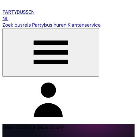
PARTY
BUSSEN
NL
Zoek busreis
Partybus huren
Klantenservice
Geen opstap in jouw buurt?