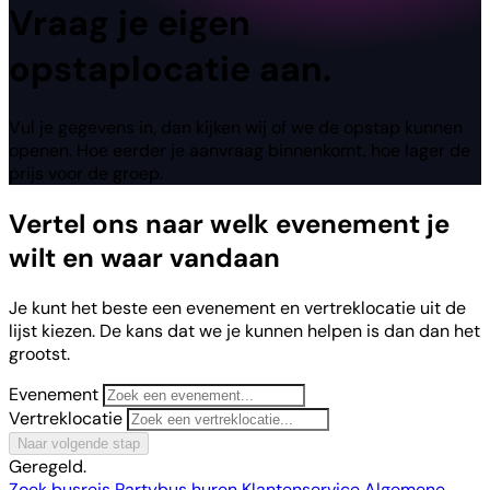
Vraag
je eigen
opstaplocatie aan.
Vul je gegevens in, dan kijken wij of we de opstap kunnen
openen. Hoe eerder je aanvraag binnenkomt, hoe lager de
prijs voor de groep.
Vertel ons naar welk evenement je
wilt en waar vandaan
Je kunt het beste een evenement en vertreklocatie uit de
lijst kiezen. De kans dat we je kunnen helpen is dan dan het
grootst.
Evenement
Vertreklocatie
Naar volgende stap
Geregeld.
Zoek busreis
Partybus huren
Klantenservice
Algemene