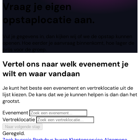
Vraag
je eigen
opstaplocatie aan.
Vul je gegevens in, dan kijken wij of we de opstap kunnen
openen. Hoe eerder je aanvraag binnenkomt, hoe lager de
prijs voor de groep.
Vertel ons naar welk evenement je
wilt en waar vandaan
Je kunt het beste een evenement en vertreklocatie uit de
lijst kiezen. De kans dat we je kunnen helpen is dan dan het
grootst.
Evenement
Vertreklocatie
Naar volgende stap
Geregeld.
Zoek busreis
Partybus huren
Klantenservice
Algemene