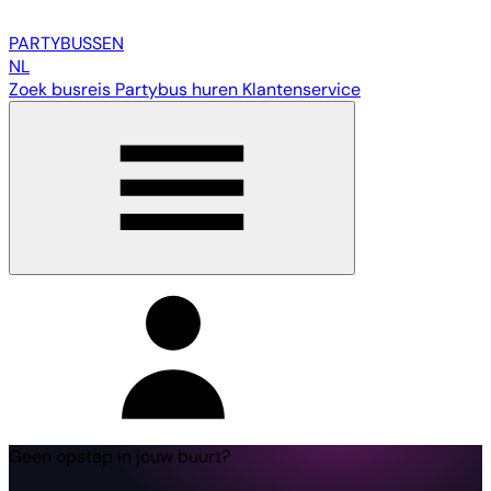
PARTY
BUSSEN
NL
Zoek busreis
Partybus huren
Klantenservice
Geen opstap in jouw buurt?