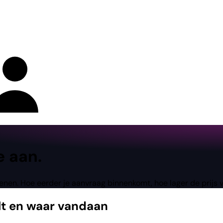
e aan.
penen. Hoe eerder je aanvraag binnenkomt, hoe lager de prijs 
lt en waar vandaan