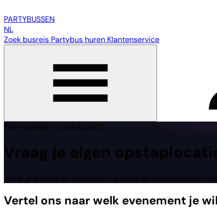
PARTY
BUSSEN
NL
Zoek busreis
Partybus huren
Klantenservice
Geen opstap in jouw buurt?
Vraag
je eigen
opstaplocati
Vul je gegevens in, dan kijken wij of we de opstap kunnen o
Vertel ons naar welk evenement je wi