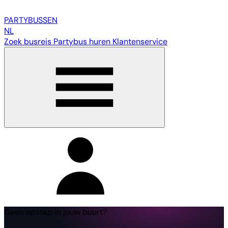
PARTY
BUSSEN
NL
Zoek busreis
Partybus huren
Klantenservice
Geen opstap in jouw buurt?