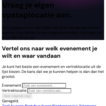
Vraag
je eigen
opstaplocatie aan.
Vul je gegevens in, dan kijken wij of we de opstap kunnen
openen. Hoe eerder je aanvraag binnenkomt, hoe lager de
prijs voor de groep.
Vertel ons naar welk evenement je
wilt en waar vandaan
Je kunt het beste een evenement en vertreklocatie uit de
lijst kiezen. De kans dat we je kunnen helpen is dan dan het
grootst.
Evenement
Vertreklocatie
Naar volgende stap
Geregeld.
Zoek busreis
Partybus huren
Klantenservice
Algemene