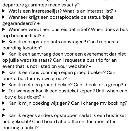
departure guarantee mean exactly?
+
Wat is een interesselijst? What is an interest list?
+
Wanneer krijgt een opstaplocatie de status ‘bijna
gegarandeerd’?
+
Wanneer wordt een busreis definitief? When does a bus
trip become final?
+
Kan ik een opstapplaats aanvragen? Can I request a
boarding location?
+
Kan ik een aanvraag doen voor een evenement dat niet
op jullie website staat? Can I request a bus trip for an
event that is not listed on your website?
+
Kan ik een bus voor mijn eigen groep boeken? Can I
book a bus for my own group?
+
Kan ik met een groep boeken? Can I book for a group?
+
Tot wanneer kan ik een busticket kopen? Until when can
I buy a bus ticket?
+
Kan ik mijn boeking wijzigen? Can I change my booking?
+
Kan ik ergens anders opstappen nadat ik een busticket
heb gekocht? Can I board at a different location after
booking a ticket?
+