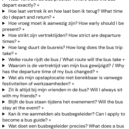
depart exactly?
+
Hoe laat vertrek ik en hoe laat ben ik terug? What time
do I depart and return?
+
Hoe vroeg moet ik aanwezig zijn? How early should I be
present?
+
Hoe strikt zijn vertrektijden? How strict are departure
times?
+
Hoe lang duurt de busreis? How long does the bus trip
take?
+
Welke route rijdt de bus / What route will the bus take
+
Waarom is de vertrektijd van mijn bus gewijzigd? / Why
has the departure time of my bus changed?
+
Wat als mijn opstaplocatie niet bereikbaar is vanwege
festiviteiten of werkzaamheden?
+
Zit ik altijd bij mijn vrienden in de bus? Will I always sit
with my friends?
+
Blijft de bus staan tijdens het evenement? Will the bus
stay at the event?
+
Kan ik me aanmelden als busbegeleider? Can I apply to
become a bus guide?
+
Wat doet een busbegeleider precies? What does a bus