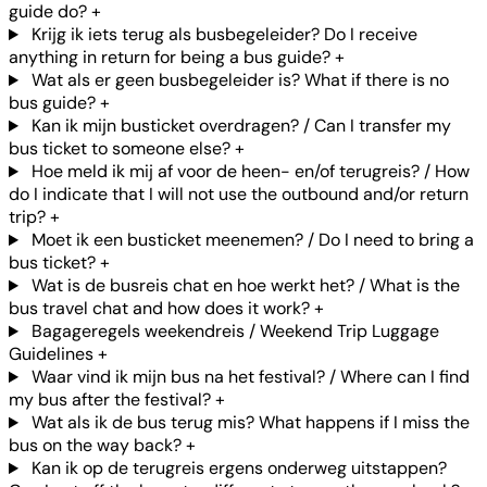
guide do?
+
Krijg ik iets terug als busbegeleider? Do I receive
anything in return for being a bus guide?
+
Wat als er geen busbegeleider is? What if there is no
bus guide?
+
Kan ik mijn busticket overdragen? / Can I transfer my
bus ticket to someone else?
+
Hoe meld ik mij af voor de heen- en/of terugreis? / How
do I indicate that I will not use the outbound and/or return
trip?
+
Moet ik een busticket meenemen? / Do I need to bring a
bus ticket?
+
Wat is de busreis chat en hoe werkt het? / What is the
bus travel chat and how does it work?
+
Bagageregels weekendreis / Weekend Trip Luggage
Guidelines
+
Waar vind ik mijn bus na het festival? / Where can I find
my bus after the festival?
+
Wat als ik de bus terug mis? What happens if I miss the
bus on the way back?
+
Kan ik op de terugreis ergens onderweg uitstappen?