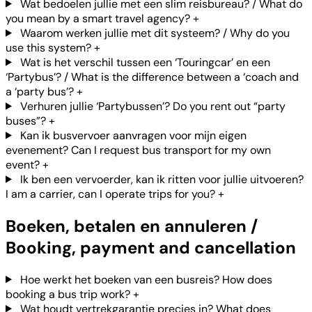
Wat bedoelen jullie met een slim reisbureau? / What do
you mean by a smart travel agency?
+
Waarom werken jullie met dit systeem? / Why do you
use this system?
+
Wat is het verschil tussen een ‘Touringcar’ en een
‘Partybus’? / What is the difference between a ‘coach and
a ‘party bus’?
+
Verhuren jullie ‘Partybussen’? Do you rent out “party
buses”?
+
Kan ik busvervoer aanvragen voor mijn eigen
evenement? Can I request bus transport for my own
event?
+
Ik ben een vervoerder, kan ik ritten voor jullie uitvoeren?
I am a carrier, can I operate trips for you?
+
Boeken, betalen en annuleren /
Booking, payment and cancellation
Hoe werkt het boeken van een busreis? How does
booking a bus trip work?
+
Wat houdt vertrekgarantie precies in? What does