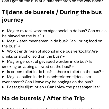
Can I get off the bus at a different stop on the way back?
+
Tijdens de busreis / During the bus
journey
Mag er muziek worden afgespeeld in de bus? Can music
be played on the bus?
+
Mag ik eten meenemen in de bus? Can I bring food on
the bus?
+
Wordt er drinken of alcohol in de bus verkocht? Are
drinks or alcohol sold on the bus?
+
Mag er gerookt of gevaped worden in de bus? Is
smoking or vaping allowed on the bus?
+
Is er een toilet in de bus? Is there a toilet on the bus?
+
Mag ik spullen in de bus achterlaten tijdens het
evenement? Can I leave my belongings on the bus?
+
Passagierslijst inzien / Can I view the passenger list?
+
Na de busreis / After the Trip