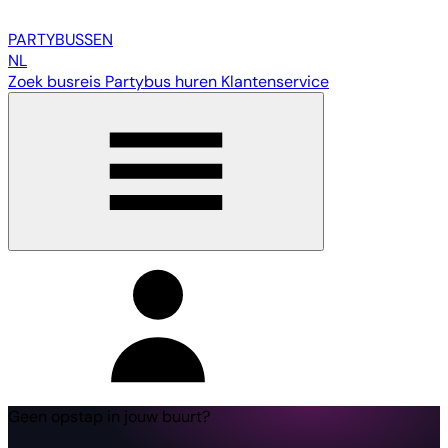
PARTY
BUSSEN
NL
Zoek busreis
Partybus huren
Klantenservice
Geen opstap in jouw buurt?