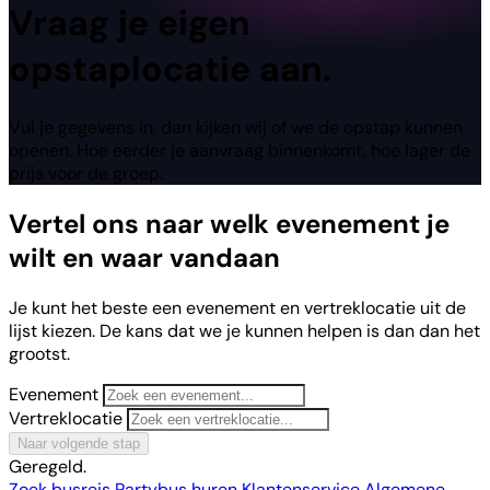
Vraag
je eigen
opstaplocatie aan.
Vul je gegevens in, dan kijken wij of we de opstap kunnen
openen. Hoe eerder je aanvraag binnenkomt, hoe lager de
prijs voor de groep.
Vertel ons naar welk evenement je
wilt en waar vandaan
Je kunt het beste een evenement en vertreklocatie uit de
lijst kiezen. De kans dat we je kunnen helpen is dan dan het
grootst.
Evenement
Vertreklocatie
Naar volgende stap
Geregeld.
Zoek busreis
Partybus huren
Klantenservice
Algemene