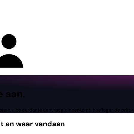
e aan.
penen. Hoe eerder je aanvraag binnenkomt, hoe lager de prijs 
lt en waar vandaan