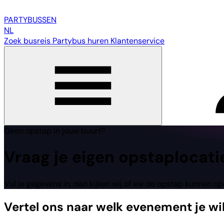
PARTY
BUSSEN
NL
Zoek busreis
Partybus huren
Klantenservice
Geen opstap in jouw buurt?
Vraag
je eigen
opstaplocati
Vul je gegevens in, dan kijken wij of we de opstap kunnen o
Vertel ons naar welk evenement je wi