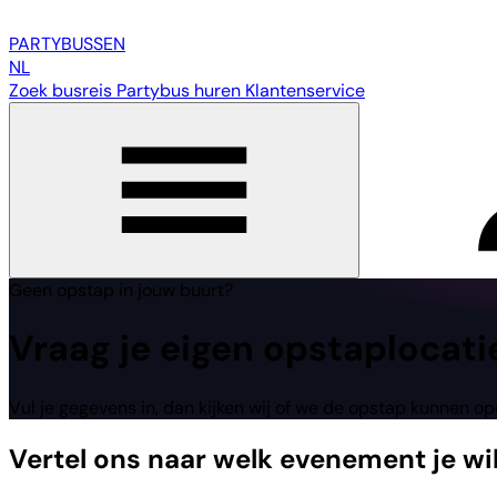
PARTY
BUSSEN
NL
Zoek busreis
Partybus huren
Klantenservice
Geen opstap in jouw buurt?
Vraag
je eigen
opstaplocati
Vul je gegevens in, dan kijken wij of we de opstap kunnen o
Vertel ons naar welk evenement je wi