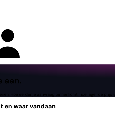
e aan.
penen. Hoe eerder je aanvraag binnenkomt, hoe lager de prijs 
lt en waar vandaan