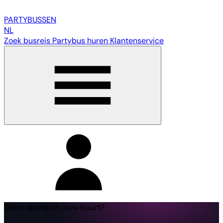
PARTY
BUSSEN
NL
Zoek busreis
Partybus huren
Klantenservice
Geen opstap in jouw buurt?