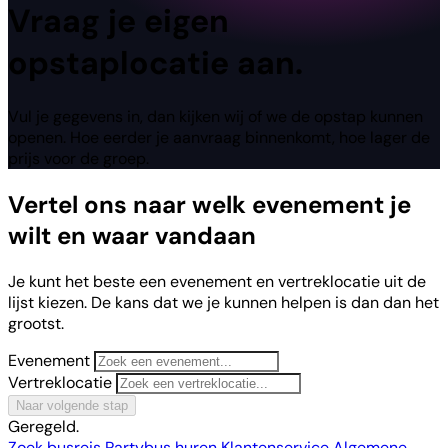
Vraag
je eigen
opstaplocatie aan.
Vul je gegevens in, dan kijken wij of we de opstap kunnen
openen. Hoe eerder je aanvraag binnenkomt, hoe lager de
prijs voor de groep.
Vertel ons naar welk evenement je
wilt en waar vandaan
Je kunt het beste een evenement en vertreklocatie uit de
lijst kiezen. De kans dat we je kunnen helpen is dan dan het
grootst.
Evenement
Vertreklocatie
Naar volgende stap
Geregeld.
Zoek busreis
Partybus huren
Klantenservice
Algemene